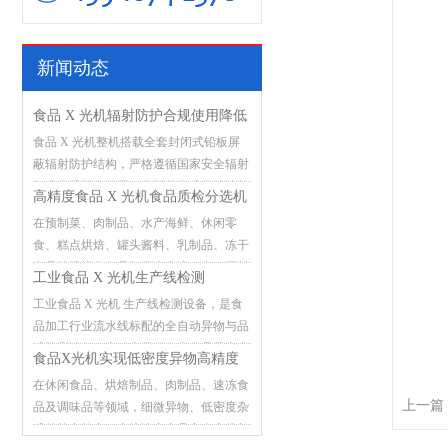
新闻动态
食品 X 光机辐射防护合规使用降低
食品 X 光机整机搭载全套封闭式铅板屏
误检漏检故障
蔽辐射防护结构，严格遵循国家安全辐射
标准合规投产使用，依托优化成像算法与
高精度食品 X 光机食品质检分选机
稳定硬件架构，有效减少检测过程中的误
在预制菜、肉制品、水产海鲜、休闲零
判、漏检与设备突发故障，筑牢食品流水
食、糕点烘焙、罐头酱料、乳制品、冻干
线异物检测安全防线。
食品等规模化食品加工生产流程中，原料
工业食品 X 光机生产线检测
预处理、灌装封装、分装打包等环节极易
工业食品 X 光机 生产线检测设备，是食
混入各类外来杂质。金属碎屑、玻璃碎
品加工行业流水线标配的全自动异物与品
渣、砂石硬块、陶瓷碎片、硬质塑料、骨
质检测设备，广泛应用于各类食品量产产
头硬块、线头杂物等异物潜藏在产品内
食品X光机实现低密度异物高精度
线，承担在线筛查、质量把控的关键作
部，肉眼难以识别排查。一旦含异物产品
在休闲食品、烘焙制品、肉制品、速冻食
检测
用。传统人工肉眼检测、单一金属检测仪
流向市场，极易引发消费者投诉索赔、产
上一篇
品及调味品等领域，细微异物、低密度杂
存在明显短板，不仅检测效率低下、漏检
品批量召回，企业还将面临市场监管部门
质的检出能力，直接决定产品安全底线与
误检频发，还无法识别玻璃、砂石、硬质
处罚、品牌形象受损等多重损失