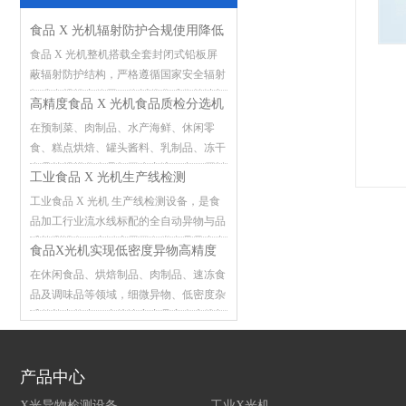
食品 X 光机辐射防护合规使用降低
食品 X 光机整机搭载全套封闭式铅板屏
误检漏检故障
蔽辐射防护结构，严格遵循国家安全辐射
标准合规投产使用，依托优化成像算法与
高精度食品 X 光机食品质检分选机
稳定硬件架构，有效减少检测过程中的误
在预制菜、肉制品、水产海鲜、休闲零
判、漏检与设备突发故障，筑牢食品流水
食、糕点烘焙、罐头酱料、乳制品、冻干
线异物检测安全防线。
食品等规模化食品加工生产流程中，原料
工业食品 X 光机生产线检测
预处理、灌装封装、分装打包等环节极易
工业食品 X 光机 生产线检测设备，是食
混入各类外来杂质。金属碎屑、玻璃碎
品加工行业流水线标配的全自动异物与品
渣、砂石硬块、陶瓷碎片、硬质塑料、骨
质检测设备，广泛应用于各类食品量产产
头硬块、线头杂物等异物潜藏在产品内
食品X光机实现低密度异物高精度
线，承担在线筛查、质量把控的关键作
部，肉眼难以识别排查。一旦含异物产品
在休闲食品、烘焙制品、肉制品、速冻食
检测
用。传统人工肉眼检测、单一金属检测仪
流向市场，极易引发消费者投诉索赔、产
品及调味品等领域，细微异物、低密度杂
存在明显短板，不仅检测效率低下、漏检
品批量召回，企业还将面临市场监管部门
质的检出能力，直接决定产品安全底线与
误检频发，还无法识别玻璃、砂石、硬质
处罚、品牌形象受损等多重损失
品牌市场信誉。随着食品行业监管标准日
塑料、碎骨等非金属异物，难以应对规模
趋严格，传统金属检测机仅能检出金属杂
化生产下的品控需求。该设备依托成熟的
产品中心
质，难以识别玻璃碎屑、塑料颗粒、发
X 射线成像与智能识别技术，融入产线实
丝、橡胶等低密度异物，极易造成产品客
现不间断全检，是食品企业落实安全生产
X光异物检测设备
工业X光机