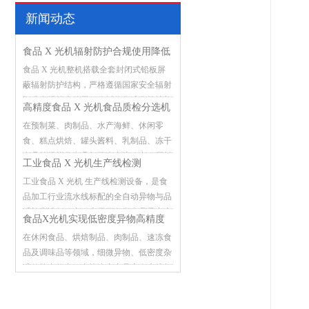
新闻动态
食品 X 光机辐射防护合规使用降低
食品 X 光机整机搭载全套封闭式铅板屏
误检漏检故障
蔽辐射防护结构，严格遵循国家安全辐射
标准合规投产使用，依托优化成像算法与
高精度食品 X 光机食品质检分选机
稳定硬件架构，有效减少检测过程中的误
在预制菜、肉制品、水产海鲜、休闲零
判、漏检与设备突发故障，筑牢食品流水
食、糕点烘焙、罐头酱料、乳制品、冻干
线异物检测安全防线。
食品等规模化食品加工生产流程中，原料
工业食品 X 光机生产线检测
预处理、灌装封装、分装打包等环节极易
工业食品 X 光机 生产线检测设备，是食
混入各类外来杂质。金属碎屑、玻璃碎
品加工行业流水线标配的全自动异物与品
渣、砂石硬块、陶瓷碎片、硬质塑料、骨
质检测设备，广泛应用于各类食品量产产
头硬块、线头杂物等异物潜藏在产品内
食品X光机实现低密度异物高精度
线，承担在线筛查、质量把控的关键作
部，肉眼难以识别排查。一旦含异物产品
在休闲食品、烘焙制品、肉制品、速冻食
检测
用。传统人工肉眼检测、单一金属检测仪
流向市场，极易引发消费者投诉索赔、产
品及调味品等领域，细微异物、低密度杂
存在明显短板，不仅检测效率低下、漏检
品批量召回，企业还将面临市场监管部门
质的检出能力，直接决定产品安全底线与
误检频发，还无法识别玻璃、砂石、硬质
处罚、品牌形象受损等多重损失
品牌市场信誉。随着食品行业监管标准日
塑料、碎骨等非金属异物，难以应对规模
趋严格，传统金属检测机仅能检出金属杂
化生产下的品控需求。该设备依托成熟的