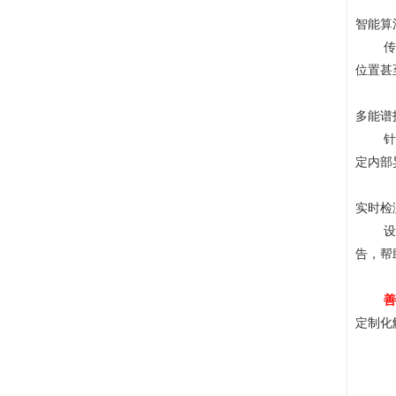
智能算
传统X
位置甚
多能谱
针对混
定内部
实时检
设备集
告，帮
善
定制化