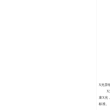
质，难以识别玻璃碎屑、塑料颗粒、发
X 射线成像与智能识别技术，融入产线实
丝、橡胶等低密度异物，极易造成产品客
现不间断全检，是食品企业落实安全生产
诉与合规风险
标准、守护产品品质的重要装备。
X光异
X光检
束X光
标准。