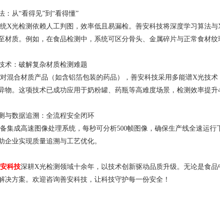
法：从“看得见”到“看得懂”
光检测依赖人工判图，效率低且易漏检。善安科技将深度学习算法与X
至材质。例如，在食品检测中，系统可区分骨头、金属碎片与正常食材纹理，
技术：破解复杂材质检测难题
合材质产品（如含铝箔包装的药品），善安科技采用多能谱X光技术，
异物。这项技术已成功应用于奶粉罐、药瓶等高难度场景，检测效率提升4
测与数据追溯：全流程安全闭环
成高速图像处理系统，每秒可分析500帧图像，确保生产线全速运行
助企业实现质量追溯与工艺优化。
安科技
深耕X光检测领域十余年，以技术创新驱动品质升级。无论是食品
解决方案。欢迎咨询善安科技，让科技守护每一份安全！