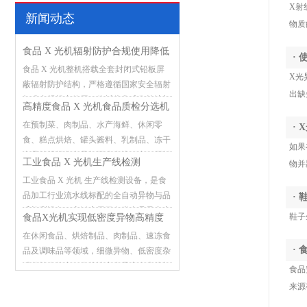
X射
新闻动态
物质
食品 X 光机辐射防护合规使用降低
·
食品 X 光机整机搭载全套封闭式铅板屏
误检漏检故障
X光
蔽辐射防护结构，严格遵循国家安全辐射
出缺
标准合规投产使用，依托优化成像算法与
高精度食品 X 光机食品质检分选机
稳定硬件架构，有效减少检测过程中的误
在预制菜、肉制品、水产海鲜、休闲零
·
判、漏检与设备突发故障，筑牢食品流水
食、糕点烘焙、罐头酱料、乳制品、冻干
线异物检测安全防线。
如果
食品等规模化食品加工生产流程中，原料
工业食品 X 光机生产线检测
物并
预处理、灌装封装、分装打包等环节极易
工业食品 X 光机 生产线检测设备，是食
混入各类外来杂质。金属碎屑、玻璃碎
品加工行业流水线标配的全自动异物与品
·
渣、砂石硬块、陶瓷碎片、硬质塑料、骨
质检测设备，广泛应用于各类食品量产产
头硬块、线头杂物等异物潜藏在产品内
鞋子
食品X光机实现低密度异物高精度
线，承担在线筛查、质量把控的关键作
部，肉眼难以识别排查。一旦含异物产品
在休闲食品、烘焙制品、肉制品、速冻食
检测
用。传统人工肉眼检测、单一金属检测仪
流向市场，极易引发消费者投诉索赔、产
·
品及调味品等领域，细微异物、低密度杂
存在明显短板，不仅检测效率低下、漏检
品批量召回，企业还将面临市场监管部门
质的检出能力，直接决定产品安全底线与
食品
误检频发，还无法识别玻璃、砂石、硬质
处罚、品牌形象受损等多重损失
品牌市场信誉。随着食品行业监管标准日
塑料、碎骨等非金属异物，难以应对规模
来源
趋严格，传统金属检测机仅能检出金属杂
化生产下的品控需求。该设备依托成熟的