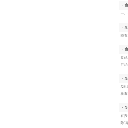
质，难以识别玻璃碎屑、塑料颗粒、发
X 射线成像与智能识别技术，融入产线实
·
丝、橡胶等低密度异物，极易造成产品客
现不间断全检，是食品企业落实安全生产
一、
诉与合规风险
标准、守护产品品质的重要装备。
·
随着
·
食品
产品
·
X射
看看
·
在搜
除“