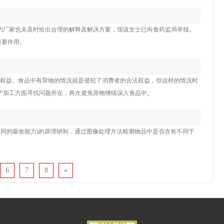
的厂家也未及时给出合理的解释及解决方案，现该女士已向食药监局举报。
重要作用。
的权益。食品中有异物的情况就是侵犯了消费者的合法权益，但这样的情况时
产加工方面寻找问题所在，再次避免异物继续误入食品中。
不同的吸收能力)的原理研制，通过图像处理方法检测物品中是否含有不同于
6
7
8
»