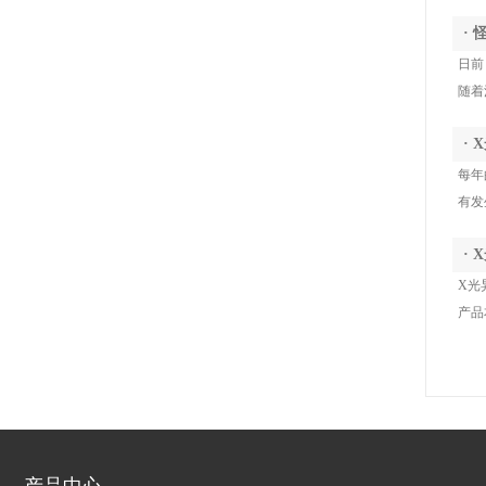
·
日前
随着
·
每年
有发
·
X光
产品