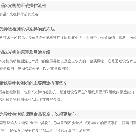
 食品X光机的正确操作流程
食品X光机操作前的准备
 X光异物检测机识别异物的方法
科技水平的提高，X光异物检测机被广泛应用在个各行业当中，例如食物、塑料、医
 食品X光机的原理及用途介绍
X光机能够检测混在产品中的金属异物以及密度较大的非金属异物，它是通过设备产生
缺失检测、破损包装检测、以及重量检测等。
 X射线异物检测机的主要用途有哪些？
线异物检测机，也称X光异物检测机，是通过设备产生X射线并应用X射线的穿透能力
X射线异物检测机可以应用在哪些领域。
 X光异物检测机保障食品安全，吃得更放心！
索引擎输入关键词“食品中异物”，你会发现不少食品中现“异物”的新闻事件。随着
异物”，确保食品安全在食品加工企业持续发展中举足轻重。