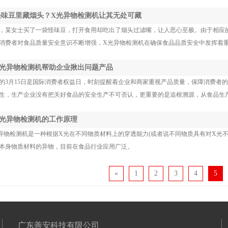
 怪味豆里藏烟头？X光异物检测机让其无处可藏
，某女士买了一袋怪味豆，打开食用却吃出了烟头过滤嘴，让人恶心至极。由于相应
消费者对食品质量安全意识不断增强，X光异物检测机在确保食品品质安全中发挥着
 X光异物检测机帮助企业揪出问题产品
的3月15日是国际消费者权益日，时刻提醒着企业和商家重视产品质量，保障消费者
生，生产企业没有把关好食品的安全生产不可否认，更重要的是追根溯源，从食品生
 X光异物检测机的工作原理
异物检测机是一种根据X光在不同物质材料上的穿透能力(或者说不同物质具有对X光
本身物质材料的异物，目前在食品行业应用广泛。
«
1
2
3
4
5
广东善安科技有限公司